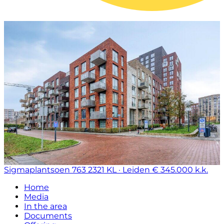
Sigmaplantsoen 763
2321 KL · Leiden
€ 345.000 k.k.
Home
Media
In the area
Documents