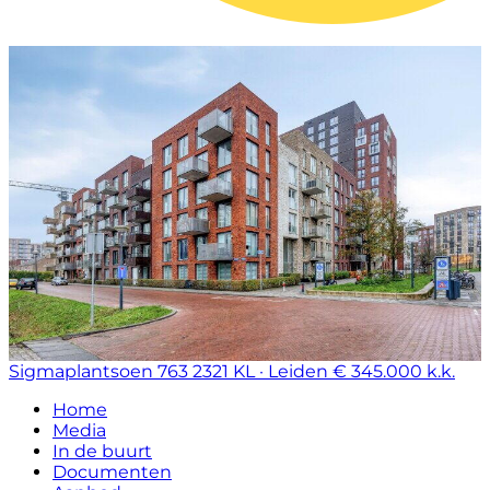
Sigmaplantsoen 763
2321 KL · Leiden
€ 345.000 k.k.
Home
Media
In de buurt
Documenten