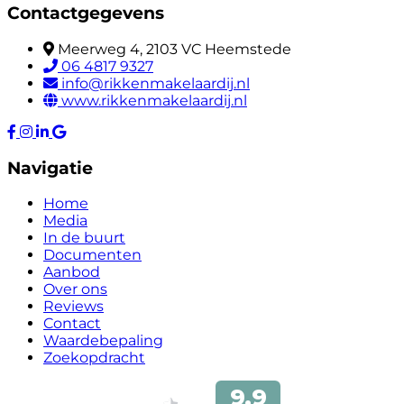
Contactgegevens
Meerweg 4, 2103 VC Heemstede
06 4817 9327
info@rikkenmakelaardij.nl
www.rikkenmakelaardij.nl
Navigatie
Home
Media
In de buurt
Documenten
Aanbod
Over ons
Reviews
Contact
Waardebepaling
Zoekopdracht