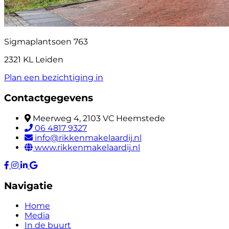
Sigmaplantsoen 763
2321 KL Leiden
Plan een bezichtiging in
Contactgegevens
Meerweg 4, 2103 VC Heemstede
06 4817 9327
info@rikkenmakelaardij.nl
www.rikkenmakelaardij.nl
Navigatie
Home
Media
In de buurt