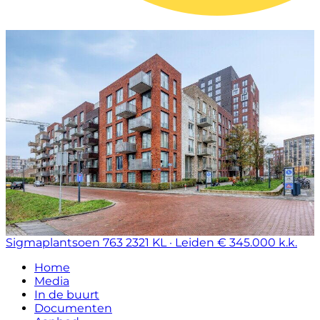
Sigmaplantsoen 763
2321 KL · Leiden
€ 345.000 k.k.
Home
Media
In de buurt
Documenten