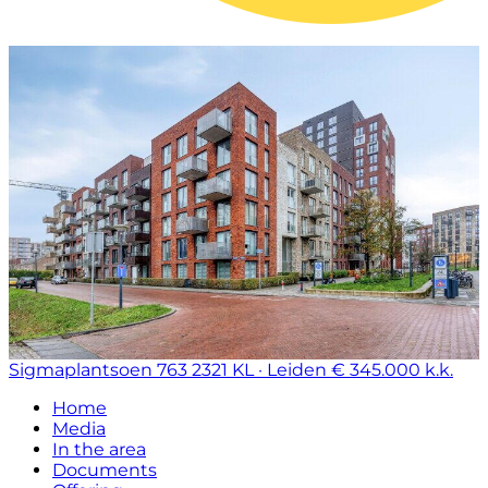
Sigmaplantsoen 763
2321 KL · Leiden
€ 345.000 k.k.
Home
Media
In the area
Documents