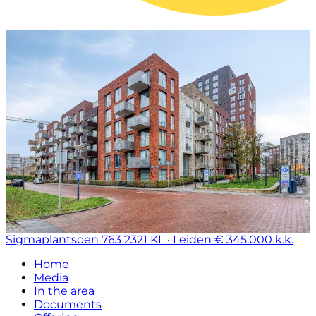
Sigmaplantsoen 763
2321 KL · Leiden
€ 345.000 k.k.
Home
Media
In the area
Documents