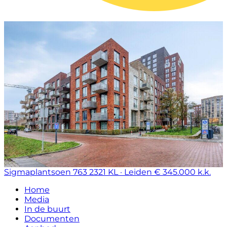
Sigmaplantsoen 763
2321 KL · Leiden
€ 345.000 k.k.
Home
Media
In de buurt
Documenten